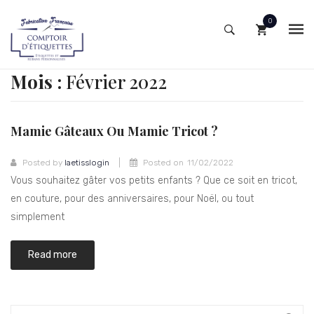
0
ACCUEIL
No products in the cart.
Mois :
Février 2022
MON COMPTE
BOUTIQUE
Mamie Gâteaux Ou Mamie Tricot ?
NOTRE QUALITÉ
Etiquettes nom prénom
|
Posted by
laetisslogin
Posted on
11/02/2022
QUI SOMMES-NOUS ?
Etiquette fantaisie à votre texte
Vous souhaitez gâter vos petits enfants ? Que ce soit en tricot,
en couture, pour des anniversaires, pour Noël, ou tout
CONTACT
Etiquettes de taille
simplement
ESPACE BLOG
Etiquettes tissées message standard
Read more
Etiquettes de composition
Patchs brodés