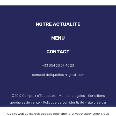
NOTRE ACTUALITE
MENU
CONTACT
+33 (0)4 28 29 45 23
comptoirdetiquettes[@]gmail.com
©2019 Comptoir d’Etiquettes –
Mentions légales
–
Conditions
générales de vente
–
Politique de confidentialité
– site créé par
Glabs Communication
Ce site web utilise des cookies pour améliorer votre expérience. Nous