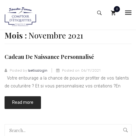
0
ACCUEIL
No products in the cart.
Mois :
Novembre 2021
MON COMPTE
BOUTIQUE
Cadeau De Naissance Personnalisé
NOTRE QUALITÉ
Etiquettes nom prénom
|
Posted by
laetisslogin
Posted on
06/11/2021
QUI SOMMES-NOUS ?
Etiquette fantaisie à votre texte
Votre entourage a la chance de pouvoir profiter de vos talents
de couturière ? Et si vous personnalisiez vos créations ?En
CONTACT
Etiquettes de taille
ESPACE BLOG
Etiquettes tissées message standard
Read more
Etiquettes de composition
Patchs brodés