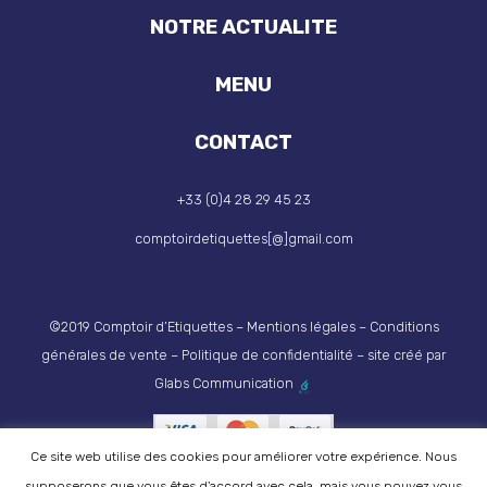
NOTRE ACTUALITE
MENU
CONTACT
+33 (0)4 28 29 45 23
comptoirdetiquettes[@]gmail.com
©2019 Comptoir d’Etiquettes –
Mentions légales
–
Conditions
générales de vente
–
Politique de confidentialité
– site créé par
Glabs Communication
Ce site web utilise des cookies pour améliorer votre expérience. Nous
supposerons que vous êtes d'accord avec cela, mais vous pouvez vous