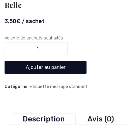
Gang
Good
Belle
de
Thing
couturières
Happe
3,50
€
/ sachet
Volume de sachets souhaités
EM039:
Simili
cuir
Ajouter au panier
La
vie
est
Catégorie:
Etiquette message standard
belle
quantity
Description
Avis (0)