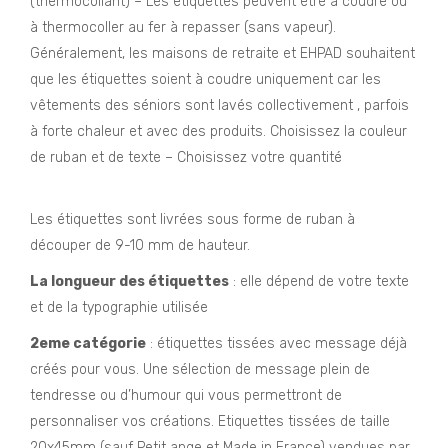
(thermocollant) – Les étiquettes peuvent être à coudre ou
à thermocoller au fer à repasser (sans vapeur).
Généralement, les maisons de retraite et EHPAD souhaitent
que les étiquettes soient à coudre uniquement car les
vêtements des séniors sont lavés collectivement , parfois
à forte chaleur et avec des produits. Choisissez la couleur
de ruban et de texte – Choisissez votre quantité
Etiquette
personnalisee vetement
Les étiquettes sont livrées sous forme de ruban à
découper de 9-10 mm de hauteur.
La longueur des étiquettes
: elle dépend de votre texte
et de la typographie utilisée
2eme catégorie
: étiquettes tissées avec message déjà
créés pour vous. Une sélection de message plein de
tendresse ou d’humour qui vous permettront de
personnaliser vos créations. Etiquettes tissées de taille
20x45mm (sauf Petit ange et Made in France) vendues par